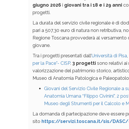
giugno 2026
i
giovani tra i 18 e i 29 anni
com
progetti.
La durata del servizio civile regionale è di do
pari a 507,30 euro di natura non retributiva, no
Regione Toscana provvederà al versamento del
giovane.
Tra i progetti presentati dall’
Università di Pisa
,
per la Pace”- CISP
.
3 progetti
sono relativi a
valorizzazione del patrimonio storico, artistico 
Museo di Anatomia Patologica e Paleopatolo
Giovani del Servizio Civile Regionale a su
Anatomia Umana “Filippo Civinini”, 2 po
Museo degli Strumenti per il Calcolo e Mu
La domanda di partecipazione deve essere p
sito
https://servizi.toscana.it/sis/DASC