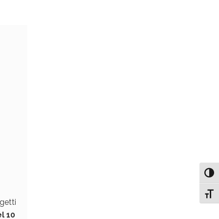
Attiv
Attiv
getti
l 10