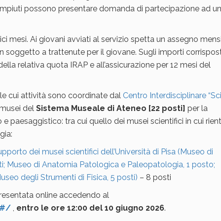
piuti possono presentare domanda di partecipazione ad un
dici mesi. Ai giovani avviati al servizio spetta un assegno mens
n soggetto a trattenute per il giovane. Sugli importi corrispost
la relativa quota IRAP e all’assicurazione per 12 mesi del
 le cui attività sono coordinate dal
Centro Interdisciplinare “S
i musei del
Sistema Museale di Ateneo [22 posti]
per la
e paesaggistico: tra cui quello dei musei scientifici in cui rientr
gia:
pporto dei musei scientifici dell’Università di Pisa (Museo di
sti; Museo di Anatomia Patologica e Paleopatologia, 1 posto;
seo degli Strumenti di Fisica, 5 posti)
– 8 posti
resentata online accedendo al
/#/
,
entro le ore 12:00 del 10 giugno 2026
.