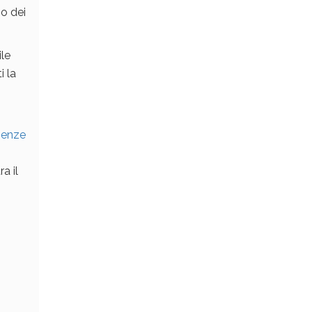
o dei
ile
i la
cienze
a il