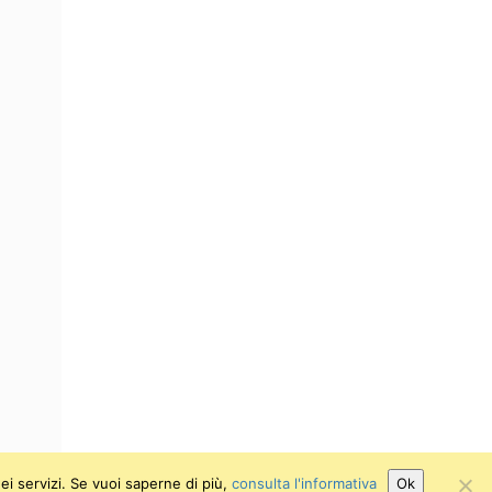
ei servizi. Se vuoi saperne di più,
consulta l'informativa
Ok