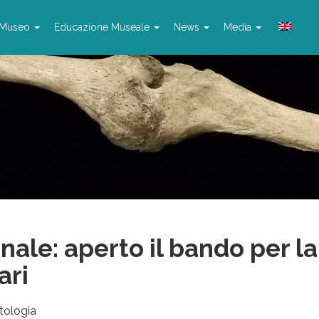
Museo
Educazione Museale
News
Media
nale: aperto il bando per la
ari
tologia