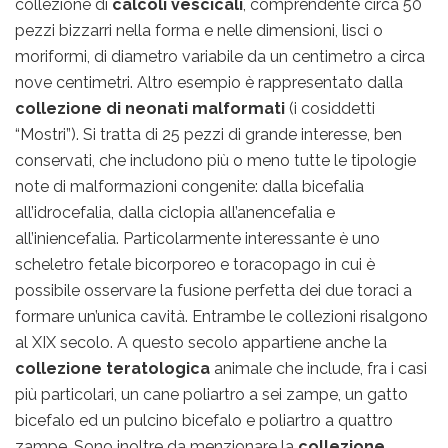
collezione di
calcoli vescicali
, comprendente circa 50
pezzi bizzarri nella forma e nelle dimensioni, lisci o
moriformi, di diametro variabile da un centimetro a circa
nove centimetri. Altro esempio è rappresentato dalla
collezione di neonati malformati
(i cosiddetti
“Mostri”). Si tratta di 25 pezzi di grande interesse, ben
conservati, che includono più o meno tutte le tipologie
note di malformazioni congenite: dalla bicefalia
all’idrocefalia, dalla ciclopia all’anencefalia e
all’iniencefalia. Particolarmente interessante è uno
scheletro fetale bicorporeo e toracopago in cui è
possibile osservare la fusione perfetta dei due toraci a
formare un’unica cavità. Entrambe le collezioni risalgono
al XIX secolo. A questo secolo appartiene anche la
collezione teratologica
animale che include, fra i casi
più particolari, un cane poliartro a sei zampe, un gatto
bicefalo ed un pulcino bicefalo e poliartro a quattro
zampe. Sono inoltre da menzionare la
collezione