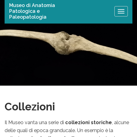
Museo di Anatomia
Patologica e
Toggle
Paleopatologia
naviga
Collezioni
Il Museo vanta una serie di
collezioni storiche
, alcune
delle quali di epoca granducale. Un esempio è la