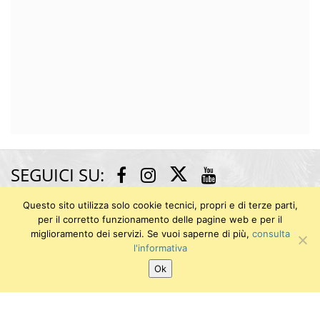
SEGUICI SU:
Twitter
Facebook
Instagram
Youtube
Questo sito utilizza solo cookie tecnici, propri e di terze parti,
per il corretto funzionamento delle pagine web e per il
Museo di Anatomia Patologica e Paleopatologia
miglioramento dei servizi. Se vuoi saperne di più,
consulta
Largo Padre Renzo Spadoni - Via dei Macelli 2B / Via
l'informativa
Nicola Pisano 25 (area dei Vecchi Macelli)
Ok
56126 PISA
E-mail: info.map@sma.unipi.it