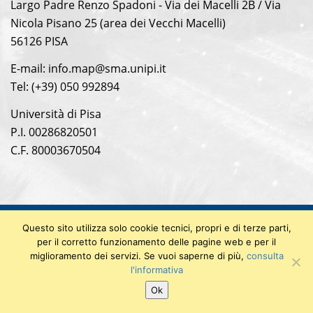
Largo Padre Renzo Spadoni - Via dei Macelli 2B / Via
Nicola Pisano 25 (area dei Vecchi Macelli)
56126 PISA
E-mail: info.map@sma.unipi.it
Tel: (+39) 050 992894
Università di Pisa
P.I. 00286820501
C.F. 80003670504
Questo sito utilizza solo cookie tecnici, propri e di terze parti,
© 2018 Museo di Anatomia Patologica
per il corretto funzionamento delle pagine web e per il
Privacy Policy
|
Note legali
miglioramento dei servizi. Se vuoi saperne di più,
consulta
l'informativa
Ok